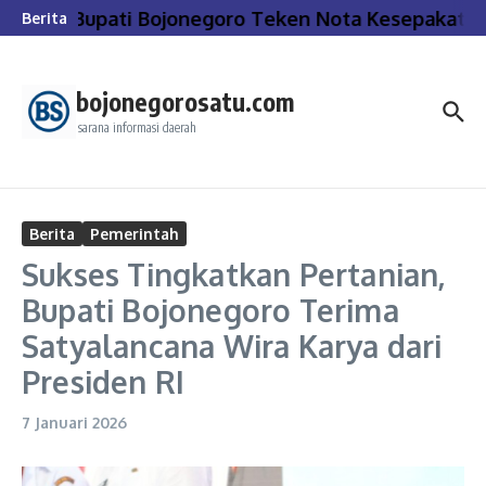
Lewati ke konten
Bupati Bojonegoro Teken Nota Kesepakatan
Berita
bojonegorosatu.com
sarana informasi daerah
Berita
Pemerintah
Sukses Tingkatkan Pertanian,
Bupati Bojonegoro Terima
Satyalancana Wira Karya dari
Presiden RI
7 Januari 2026