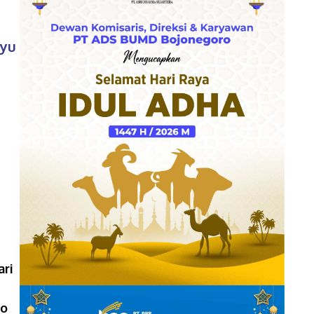
nyu
ari
ro