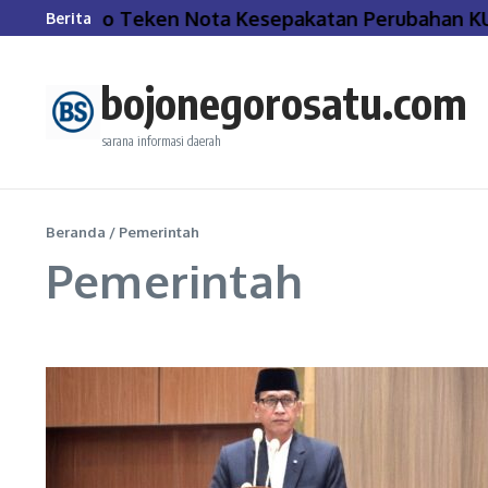
Lewati ke konten
onegoro Teken Nota Kesepakatan Perubahan KUA-P
Berita
bojonegorosatu.com
sarana informasi daerah
Beranda
/
Pemerintah
Pemerintah