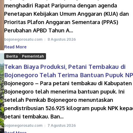
menghadiri Rapat Paripurna dengan agenda
Penetapan Kebijakan Umum Anggaran (KUA) dan
Prioritas Plafon Anggaran Sementara (PPAS)
Perubahan APBD Tahun A...
bojonegorosatu.com
8 Agustus 2026
Read More
Berita
Pemerintah
Tekan Biaya Produksi, Petani Tembakau di
Bojonegoro Telah Terima Bantuan Pupuk N
Bojonegoro – Para petani tembakau di Kabupaten
Bojonegoro telah menerima bantuan pupuk. Ini
setelah Pemkab Bojonegoro menuntaskan
pendistribusian 526.925 kilogram pupuk NPK kepa
petani tembakau. Ban...
bojonegorosatu.com
7 Agustus 2026
Read More