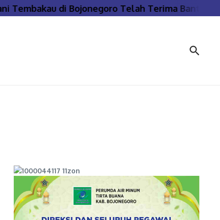
Tembakau di Bojonegoro Telah Terima Bantuan Pupu
n