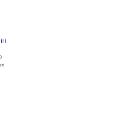
iri
)
an