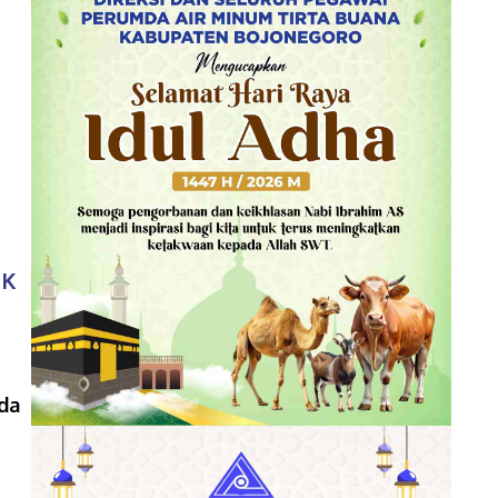
PK
da