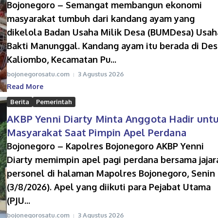
Bojonegoro – Semangat membangun ekonomi
masyarakat tumbuh dari kandang ayam yang
dikelola Badan Usaha Milik Desa (BUMDesa) Usah
Bakti Manunggal. Kandang ayam itu berada di Des
Kaliombo, Kecamatan Pu...
bojonegorosatu.com
3 Agustus 2026
Read More
Berita
Pemerintah
AKBP Yenni Diarty Minta Anggota Hadir unt
Masyarakat Saat Pimpin Apel Perdana
Bojonegoro – Kapolres Bojonegoro AKBP Yenni
Diarty memimpin apel pagi perdana bersama jajar
personel di halaman Mapolres Bojonegoro, Senin
(3/8/2026). Apel yang diikuti para Pejabat Utama
(PJU...
bojonegorosatu.com
3 Agustus 2026