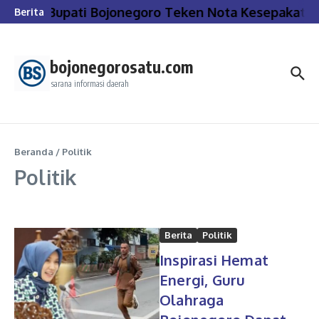
Lewati ke konten
Bupati Bojonegoro Teken Nota Kesepakatan
Berita
bojonegorosatu.com
sarana informasi daerah
Beranda
/
Politik
Politik
Berita
Politik
Inspirasi Hemat
Energi, Guru
Olahraga