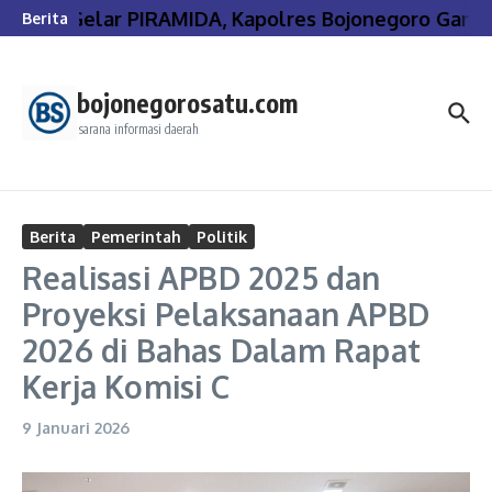
Lewati ke konten
Gelar PIRAMIDA, Kapolres Bojonegoro Gande
Berita
bojonegorosatu.com
sarana informasi daerah
Berita
Pemerintah
Politik
Realisasi APBD 2025 dan
Proyeksi Pelaksanaan APBD
2026 di Bahas Dalam Rapat
Kerja Komisi C
9 Januari 2026