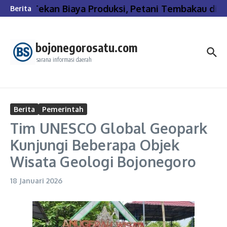
Lewati ke konten
Tekan Biaya Produksi, Petani Tembakau di B
Berita
bojonegorosatu.com
sarana informasi daerah
Berita
Pemerintah
Tim UNESCO Global Geopark
Kunjungi Beberapa Objek
Wisata Geologi Bojonegoro
18 Januari 2026