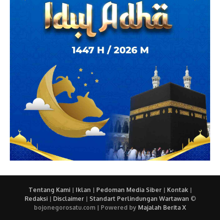
Tentang Kami
|
Iklan
|
Pedoman Media Siber
|
Kontak
|
Redaksi
|
Disclaimer
|
Standart Perlindungan Wartawan
©
bojonegorosatu.com | Powered by
Majalah Berita X