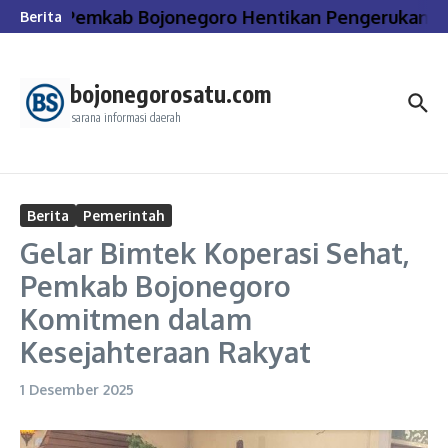
Lewati ke konten
Pemkab Bojonegoro Hentikan Pengerukan dan 
Berita
bojonegorosatu.com
sarana informasi daerah
Berita
Pemerintah
Gelar Bimtek Koperasi Sehat,
Pemkab Bojonegoro
Komitmen dalam
Kesejahteraan Rakyat
1 Desember 2025