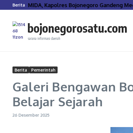
Lewati ke konten
lar PIRAMIDA, Kapolres Bojonegoro Gandeng Media
Berita
bojonegorosatu.com
sarana informasi daerah
Berita
Pemerintah
Galeri Bengawan Bo
Belajar Sejarah
26 Desember 2025