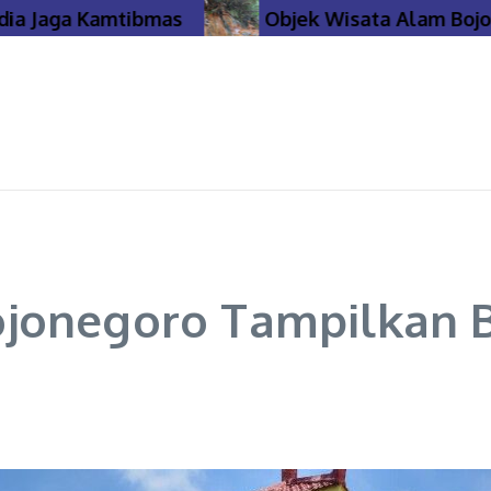
 Jaga Kamtibmas
Objek Wisata Alam Bojoneg
jonegoro Tampilkan 