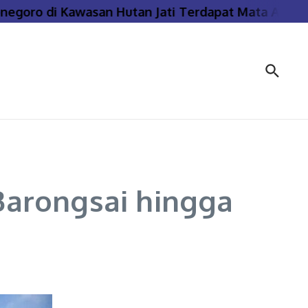
oro di Kawasan Hutan Jati Terdapat Mata Air Pana
Barongsai hingga