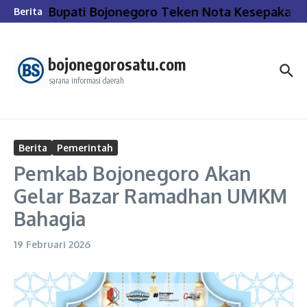
Lewati ke konten
Bupati Bojonegoro Teken Nota Kesepakatan
Berita
bojonegorosatu.com
sarana informasi daerah
Berita
Pemerintah
Pemkab Bojonegoro Akan
Gelar Bazar Ramadhan UMKM
Bahagia
19 Februari 2026