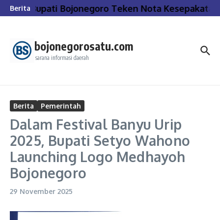
Lewati ke konten
Bupati Bojonegoro Teken Nota Kesepakatan
Berita
bojonegorosatu.com
sarana informasi daerah
Berita
Pemerintah
Dalam Festival Banyu Urip
2025, Bupati Setyo Wahono
Launching Logo Medhayoh
Bojonegoro
29 November 2025