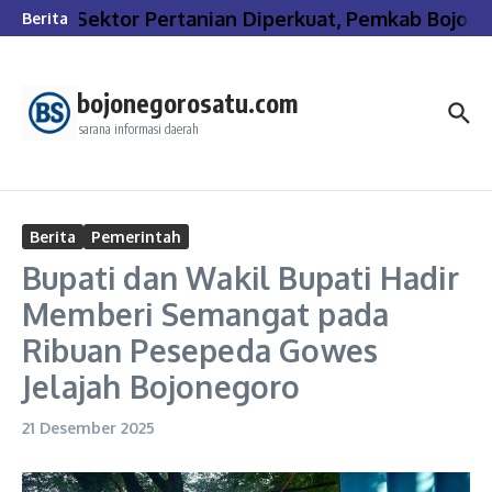
Lewati ke konten
Sektor Pertanian Diperkuat, Pemkab Bojone
Berita
bojonegorosatu.com
sarana informasi daerah
Berita
Pemerintah
Bupati dan Wakil Bupati Hadir
Memberi Semangat pada
Ribuan Pesepeda Gowes
Jelajah Bojonegoro
21 Desember 2025