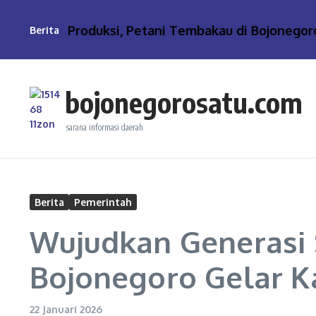
Lewati ke konten
 Biaya Produksi, Petani Tembakau di Bojonegoro T
Berita
bojonegorosatu.com
sarana informasi daerah
Berita
Pemerintah
Wujudkan Generasi 
Bojonegoro Gelar 
22 Januari 2026