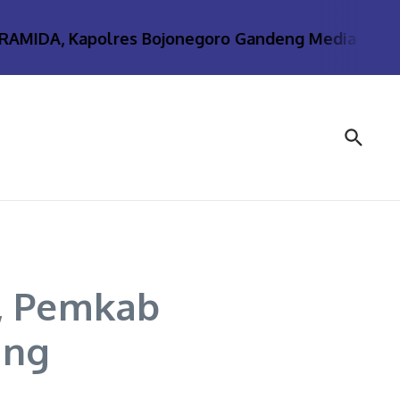
IDA, Kapolres Bojonegoro Gandeng Media Jaga Kam
s, Pemkab
ing