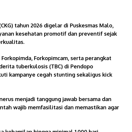
CKG) tahun 2026 digelar di Puskesmas Malo,
yanan kesehatan promotif dan preventif sejak
rkualitas.
an Forkopimda, Forkopimcam, serta perangkat
erita tuberkulosis (TBC) di Pendopo
ti kampanye cegah stunting sekaligus kick
erus menjadi tanggung jawab bersama dan
intah wajib memfasilitasi dan memastikan agar
sa kehamilan hingga minimal 1.000 hari