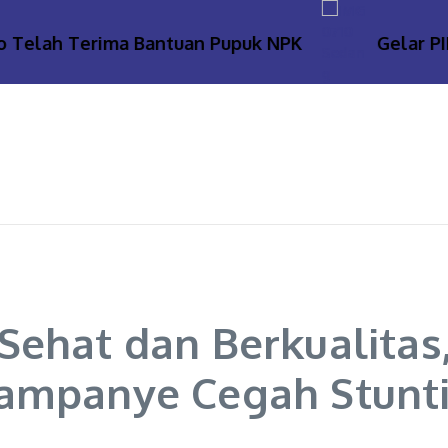
elah Terima Bantuan Pupuk NPK
Gelar PIRAM
Sehat dan Berkualita
Kampanye Cegah Stunt