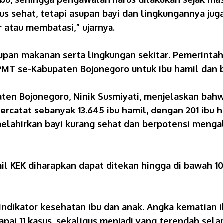
s sehat, tetapi asupan bayi dan lingkungannya juga
 atau membatasi,” ujarnya.
upan makanan serta lingkungan sekitar. Pemerintah
MT se-Kabupaten Bojonegoro untuk ibu hamil dan bal
aten Bojonegoro, Ninik Susmiyati, menjelaskan bah
ercatat sebanyak 13.645 ibu hamil, dengan 201 ibu 
o melahirkan bayi kurang sehat dan berpotensi men
mil KEK diharapkan dapat ditekan hingga di bawah 1
indikator kesehatan ibu dan anak. Angka kematian i
pai 11 kasus, sekaligus menjadi yang terendah selam