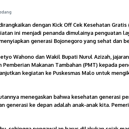
rangkaikan dengan Kick Off Cek Kesehatan Gratis (
giatan ini menjadi penanda dimulainya penguatan la
a menyiapkan generasi Bojonegoro yang sehat dan be
Setyo Wahono dan Wakil Bupati Nurul Azizah, jajar
gan Pemberian Makanan Tambahan (PMT) kepada pend
njutkan kegiatan ke Puskesmas Malo untuk mengiku
utannya menegaskan bahwa kesehatan generasi pen
kan generasi ke depan adalah anak-anak kita. Pemer
 ibu, sehingga pengawalan harus dilakukan sejak ma