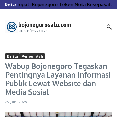
Lewati ke konten
Bupati Bojonegoro Teken Nota Kesepakatan
Berita
bojonegorosatu.com
sarana informasi daerah
Berita
Pemerintah
Wabup Bojonegoro Tegaskan
Pentingnya Layanan Informasi
Publik Lewat Website dan
Media Sosial
29 Juni 2026