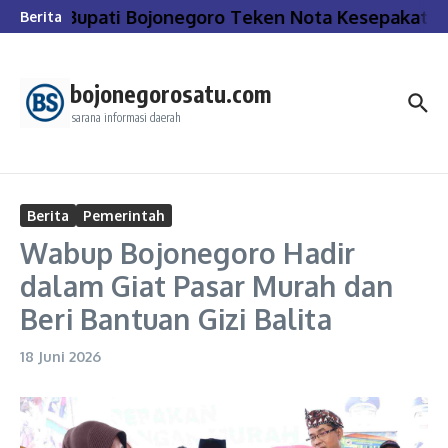
Lewati ke konten
Bupati Bojonegoro Teken Nota Kesepakatan
Berita
bojonegorosatu.com
sarana informasi daerah
Berita
Pemerintah
Wabup Bojonegoro Hadir
dalam Giat Pasar Murah dan
Beri Bantuan Gizi Balita
18 Juni 2026