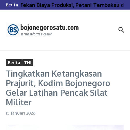
Lewati ke konten
Tekan Biaya Produksi, Petani Tembakau di 
Berita
bojonegorosatu.com
sarana informasi daerah
Berita
TNI
Tingkatkan Ketangkasan
Prajurit, Kodim Bojonegoro
Gelar Latihan Pencak Silat
Militer
15 Januari 2026