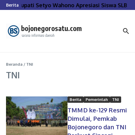
Lewati ke konten
Bupati Setyo Wahono Apresiasi Siswa SLB Bojo
Berita
bojonegorosatu.com
sarana informasi daerah
Beranda
/
TNI
TNI
Berita
Pemerintah
TNI
TMMD ke-129 Resmi
Dimulai, Pemkab
Bojonegoro dan TNI