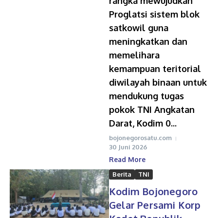
rangka mewujudkan
Proglatsi sistem blok
satkowil guna
meningkatkan dan
memelihara
kemampuan teritorial
diwilayah binaan untuk
mendukung tugas
pokok TNI Angkatan
Darat, Kodim 0...
bojonegorosatu.com
30 Juni 2026
Read More
Berita
TNI
Kodim Bojonegoro
Gelar Persami Korp