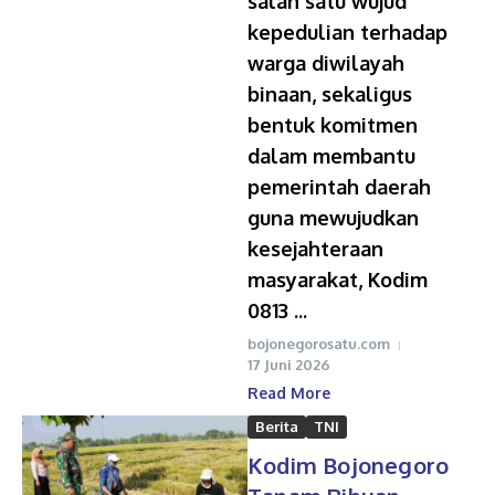
salah satu wujud
kepedulian terhadap
warga diwilayah
binaan, sekaligus
bentuk komitmen
dalam membantu
pemerintah daerah
guna mewujudkan
kesejahteraan
masyarakat, Kodim
0813 ...
bojonegorosatu.com
17 Juni 2026
Read More
Berita
TNI
Kodim Bojonegoro