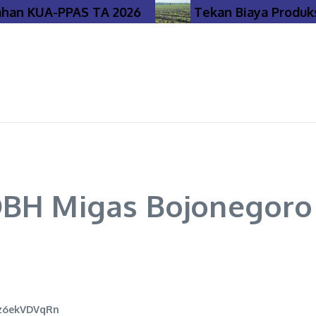
an KUA-PPAS TA 2026
Tekan Biaya Produksi,
DBH Migas Bojonegoro