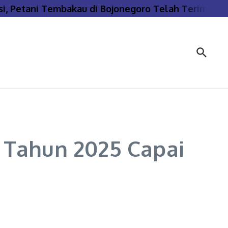
 Petani Tembakau di Bojonegoro Telah Terima Bant
 Tahun 2025 Capai