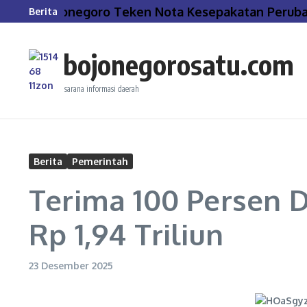
Lewati ke konten
pati Bojonegoro Teken Nota Kesepakatan Perubah
Berita
bojonegorosatu.com
sarana informasi daerah
Berita
Pemerintah
Terima 100 Persen 
Rp 1,94 Triliun
23 Desember 2025