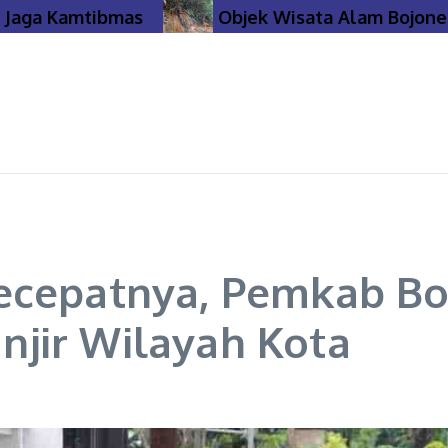
a Kamtibmas
Objek Wisata Alam Bojonegoro 
ecepatnya, Pemkab Boj
jir Wilayah Kota