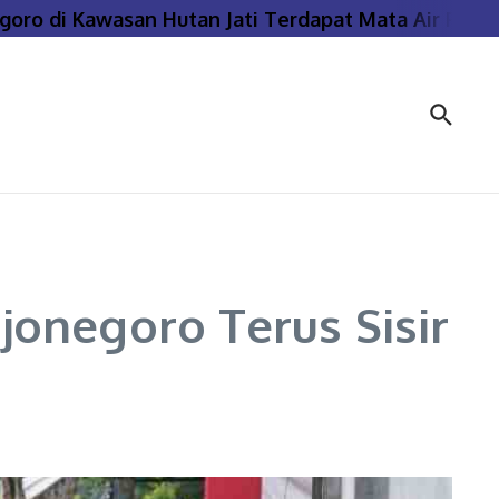
di Kawasan Hutan Jati Terdapat Mata Air Panas Ban
onegoro Terus Sisir