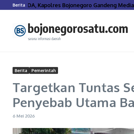
Lewati ke konten
PIRAMIDA, Kapolres Bojonegoro Gandeng Media Jag
Berita
bojonegorosatu.com
sarana informasi daerah
Berita
Pemerintah
Targetkan Tuntas S
Penyebab Utama Ban
6 Mei 2026