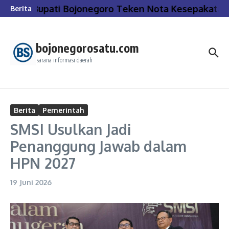
Lewati ke konten
Bupati Bojonegoro Teken Nota Kesepakatan
Berita
bojonegorosatu.com
sarana informasi daerah
Berita
Pemerintah
SMSI Usulkan Jadi
Penanggung Jawab dalam
HPN 2027
19 Juni 2026