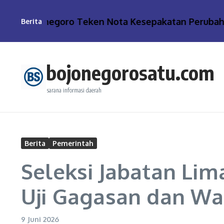
Lewati ke konten
ti Bojonegoro Teken Nota Kesepakatan Perubahan
Berita
bojonegorosatu.com
sarana informasi daerah
Berita
Pemerintah
Seleksi Jabatan Li
Uji Gagasan dan W
9 Juni 2026