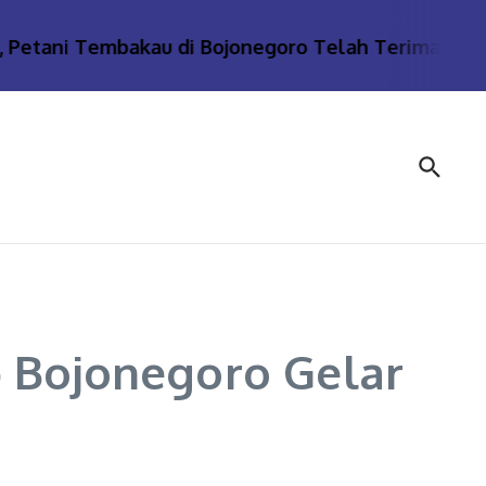
etani Tembakau di Bojonegoro Telah Terima Bantua
 Bojonegoro Gelar