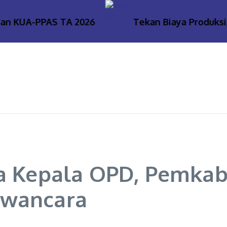
 KUA-PPAS TA 2026
Tekan Biaya Produksi, P
ma Kepala OPD, Pemkab
awancara