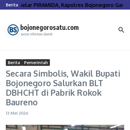
Lewati ke konten
Gelar PIRAMIDA, Kapolres Bojonegoro Gande
Berita
bojonegorosatu.com
sarana informasi daerah
Berita
Pemerintah
Secara Simbolis, Wakil Bupati
Bojonegoro Salurkan BLT
DBHCHT di Pabrik Rokok
Baureno
13 Mei 2026