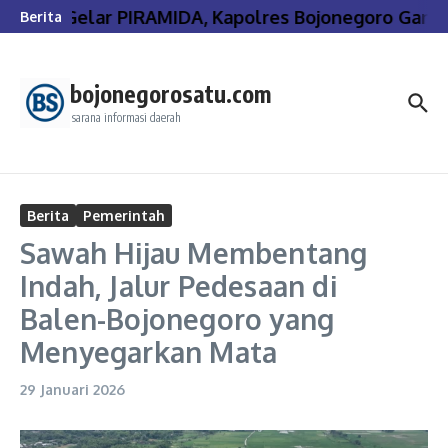
Lewati ke konten
Gelar PIRAMIDA, Kapolres Bojonegoro Gand
Berita
bojonegorosatu.com
sarana informasi daerah
Berita
Pemerintah
Sawah Hijau Membentang
Indah, Jalur Pedesaan di
Balen-Bojonegoro yang
Menyegarkan Mata
29 Januari 2026