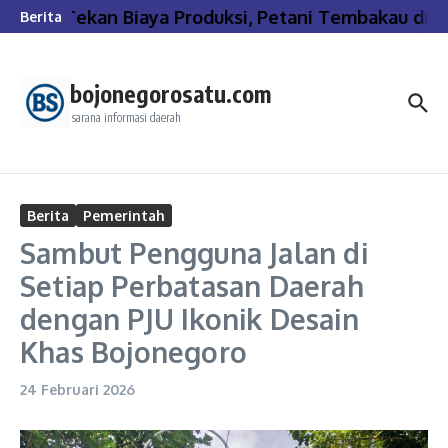
Lewati ke konten
Tekan Biaya Produksi, Petani Tembakau di B
Berita
bojonegorosatu.com
sarana informasi daerah
Berita
Pemerintah
Sambut Pengguna Jalan di
Setiap Perbatasan Daerah
dengan PJU Ikonik Desain
Khas Bojonegoro
24 Februari 2026