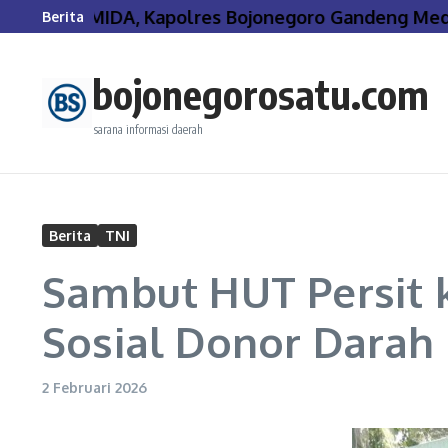
Lewati ke konten
 PIRAMIDA, Kapolres Bojonegoro Gandeng Media Ja
Berita
bojonegorosatu.com
sarana informasi daerah
Berita
TNI
Sambut HUT Persit k
Sosial Donor Darah
2 Februari 2026