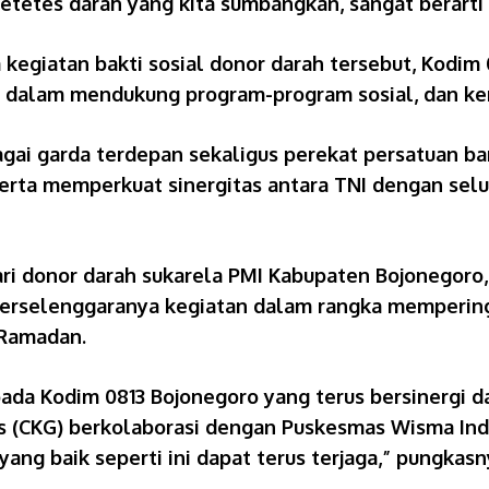
tetes darah yang kita sumbangkan, sangat berarti 
egiatan bakti sosial donor darah tersebut, Kodim 
if dalam mendukung program-program sosial, dan k
bagai garda terdepan sekaligus perekat persatuan ba
erta memperkuat sinergitas antara TNI dengan se
ari donor darah sukarela PMI Kabupaten Bojonegoro,
terselenggaranya kegiatan dalam rangka mempering
 Ramadan.
da Kodim 0813 Bojonegoro yang terus bersinergi dala
is (CKG) berkolaborasi dengan Puskesmas Wisma In
ng baik seperti ini dapat terus terjaga,” pungkasn