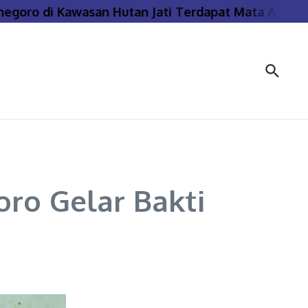
 di Kawasan Hutan Jati Terdapat Mata Air Panas B
ro Gelar Bakti