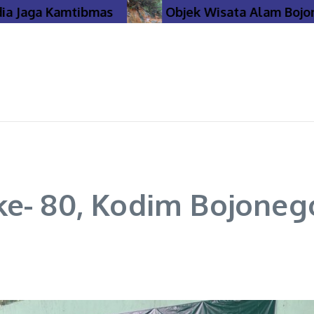
ga Kamtibmas
Objek Wisata Alam Bojonegoro
e- 80, Kodim Bojonego