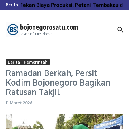
Lewati ke konten
Tekan Biaya Produksi, Petani Tembakau di 
Berita
bojonegorosatu.com
sarana informasi daerah
Berita
Pemerintah
Ramadan Berkah, Persit
Kodim Bojonegoro Bagikan
Ratusan Takjil
11 Maret 2026