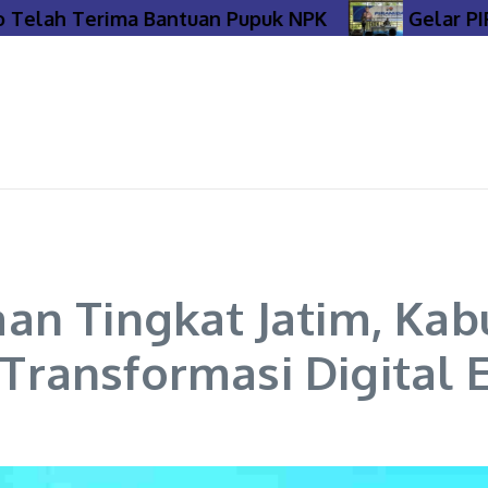
elah Terima Bantuan Pupuk NPK
Gelar PIRAM
an Tingkat Jatim, Ka
ransformasi Digital 