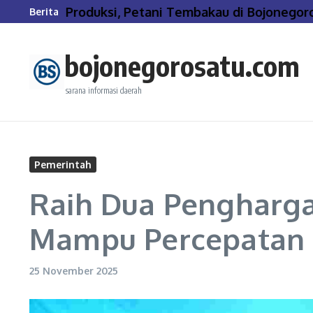
Lewati ke konten
 Biaya Produksi, Petani Tembakau di Bojonegoro T
Berita
bojonegorosatu.com
sarana informasi daerah
Pemerintah
Raih Dua Pengharga
Mampu Percepatan T
25 November 2025