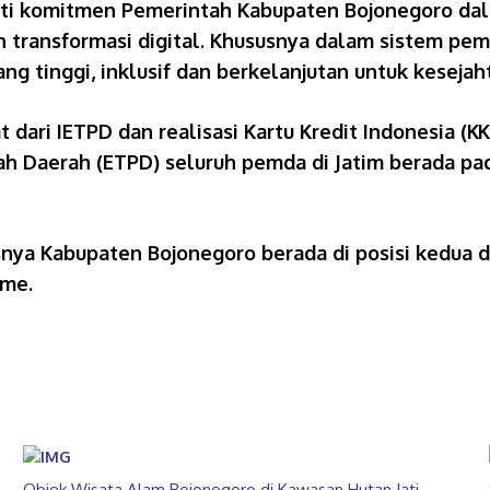
kti komitmen Pemerintah Kabupaten Bojonegoro da
n transformasi digital. Khususnya dalam sistem pem
 tinggi, inklusif dan berkelanjutan untuk kesejah
at dari IETPD dan realisasi Kartu Kredit Indonesia (K
ah Daerah (ETPD) seluruh pemda di Jatim berada pada
nya Kabupaten Bojonegoro berada di posisi kedua de
ome.
Objek Wisata Alam Bojonegoro di Kawasan Hutan Jati