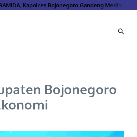
IDA, Kapolres Bojonegoro Gandeng Media Jaga Kam
bupaten Bojonegoro
Ekonomi