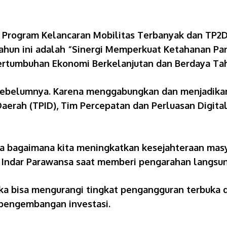
g Program Kelancaran Mobilitas Terbanyak dan TP2
ahun ini adalah “Sinergi Memperkuat Ketahanan Pan
ertumbuhan Ekonomi Berkelanjutan dan Berdaya Ta
sebelumnya. Karena menggabungkan dan menjadikan 
Daerah (TPID), Tim Percepatan dan Perluasan Digita
ena bagaimana kita meningkatkan kesejahteraan ma
fah Indar Parawansa saat memberi pengarahan langsu
ka bisa mengurangi tingkat pengangguran terbuka 
a pengembangan investasi.