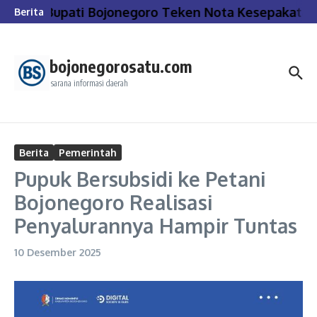
Lewati ke konten
Bupati Bojonegoro Teken Nota Kesepakatan
Berita
bojonegorosatu.com
sarana informasi daerah
Berita
Pemerintah
Pupuk Bersubsidi ke Petani
Bojonegoro Realisasi
Penyalurannya Hampir Tuntas
10 Desember 2025