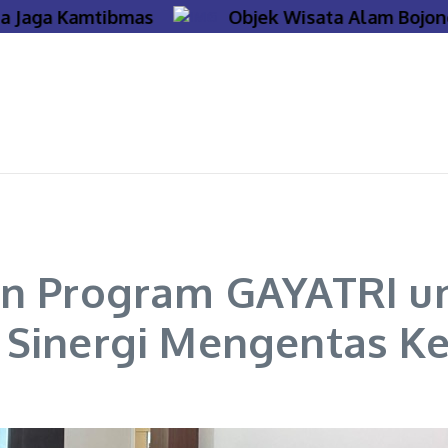
Jaga Kamtibmas
Objek Wisata Alam Bojonego
an Program GAYATRI un
 Sinergi Mengentas K