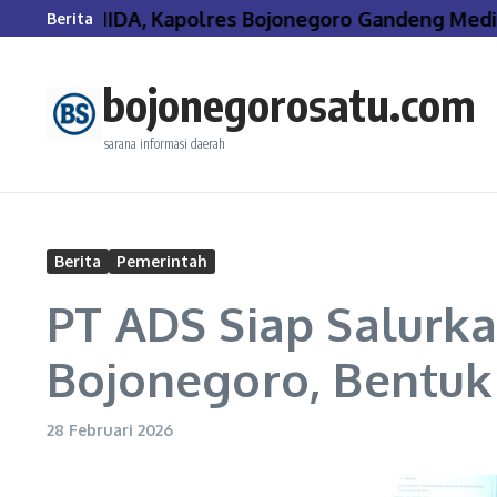
Lewati ke konten
ar PIRAMIDA, Kapolres Bojonegoro Gandeng Media 
Berita
bojonegorosatu.com
sarana informasi daerah
Berita
Pemerintah
PT ADS Siap Salurk
Bojonegoro, Bentuk
28 Februari 2026