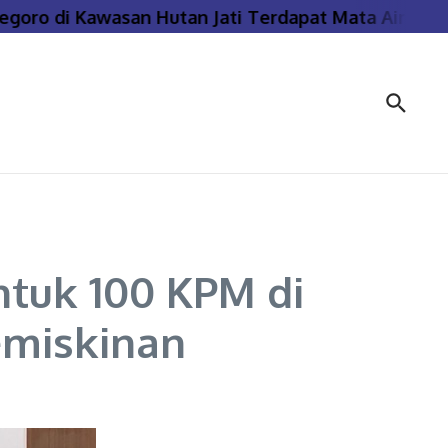
ro di Kawasan Hutan Jati Terdapat Mata Air Panas 
tuk 100 KPM di
emiskinan