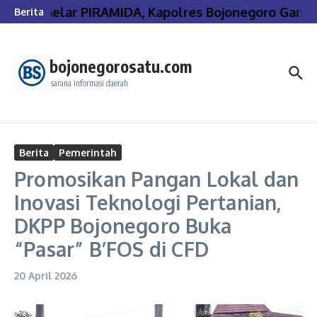
Lewati ke konten
Gelar PIRAMIDA, Kapolres Bojonegoro Gande
Berita
bojonegorosatu.com
sarana informasi daerah
Berita
Pemerintah
Promosikan Pangan Lokal dan
Inovasi Teknologi Pertanian,
DKPP Bojonegoro Buka
“Pasar” B’FOS di CFD
20 April 2026