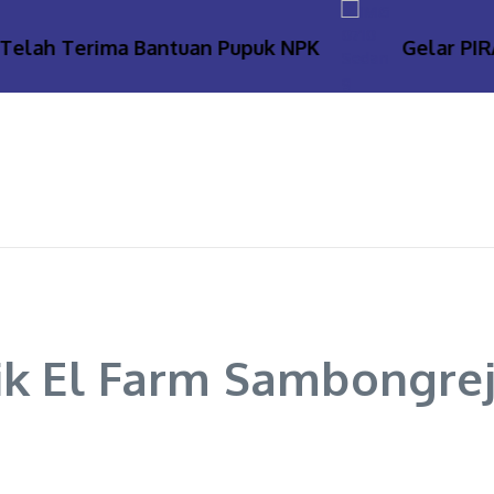
h Terima Bantuan Pupuk NPK
Gelar PIRAMIDA
ik El Farm Sambongrej