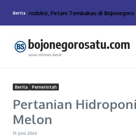
Lewati ke konten
aya Produksi, Petani Tembakau di Bojonegoro Tela
Berita
bojonegorosatu.com
sarana informasi daerah
Berita
Pemerintah
Pertanian Hidropon
Melon
15 Juni 2026