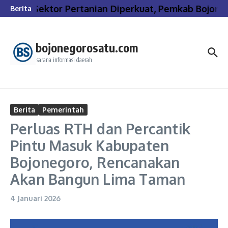
Lewati ke konten
Sektor Pertanian Diperkuat, Pemkab Bojone
Berita
bojonegorosatu.com
sarana informasi daerah
Berita
Pemerintah
Perluas RTH dan Percantik
Pintu Masuk Kabupaten
Bojonegoro, Rencanakan
Akan Bangun Lima Taman
4 Januari 2026