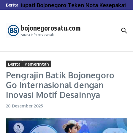
Lewati ke konten
Bupati Bojonegoro Teken Nota Kesepakatan
Berita
bojonegorosatu.com
sarana informasi daerah
Berita
Pemerintah
Pengrajin Batik Bojonegoro
Go Internasional dengan
Inovasi Motif Desainnya
28 Desember 2025