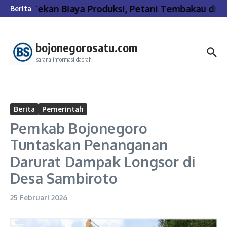
Lewati ke konten
Tekan Biaya Produksi, Petani Tembakau di B
Berita
bojonegorosatu.com
sarana informasi daerah
Berita
Pemerintah
Pemkab Bojonegoro
Tuntaskan Penanganan
Darurat Dampak Longsor di
Desa Sambiroto
25 Februari 2026