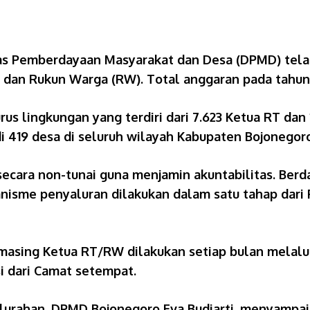
as Pemberdayaan Masyarakat dan Desa (DPMD) tel
) dan Rukun Warga (RW). Total anggaran pada tahun 
us lingkungan yang terdiri dari 7.623 Ketua RT dan
di 419 desa di seluruh wilayah Kabupaten Bojonegor
secara non-tunai guna menjamin akuntabilitas. Ber
kanisme penyaluran dilakukan dalam satu tahap dar
asing Ketua RT/RW dilakukan setiap bulan melalui 
 dari Camat setempat.
lurahan, DPMD Bojonegoro Eva Budiarti, menyampa