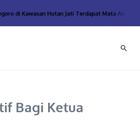
 di Kawasan Hutan Jati Terdapat Mata Air Panas Ba
if Bagi Ketua