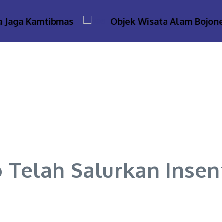
ga Kamtibmas
Objek Wisata Alam Bojonegoro
Telah Salurkan Insent