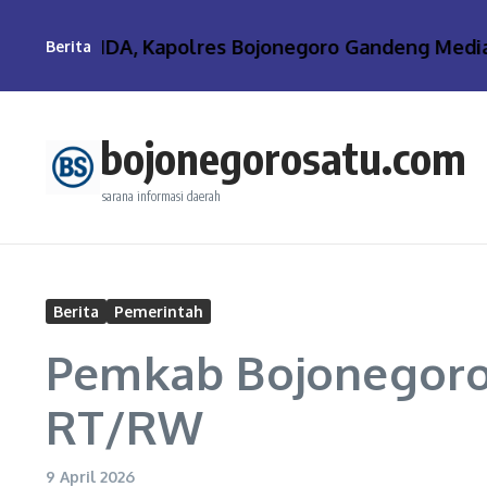
Lewati ke konten
 PIRAMIDA, Kapolres Bojonegoro Gandeng Media Ja
Berita
bojonegorosatu.com
sarana informasi daerah
Berita
Pemerintah
Pemkab Bojonegoro 
RT/RW
9 April 2026