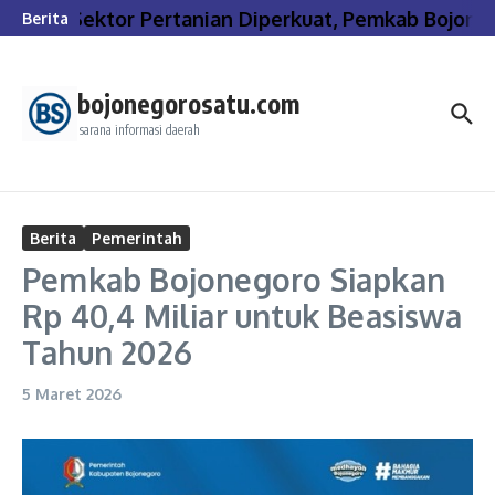
Lewati ke konten
Sektor Pertanian Diperkuat, Pemkab Bojone
Berita
bojonegorosatu.com
sarana informasi daerah
Berita
Pemerintah
Pemkab Bojonegoro Siapkan
Rp 40,4 Miliar untuk Beasiswa
Tahun 2026
5 Maret 2026