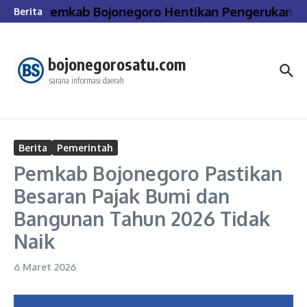
Lewati ke konten
Pemkab Bojonegoro Hentikan Pengerukan dan 
Berita
bojonegorosatu.com
sarana informasi daerah
Berita
Pemerintah
Pemkab Bojonegoro Pastikan
Besaran Pajak Bumi dan
Bangunan Tahun 2026 Tidak
Naik
6 Maret 2026