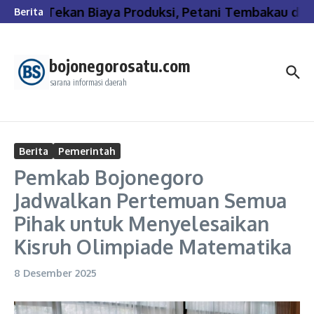
Lewati ke konten
Tekan Biaya Produksi, Petani Tembakau di 
Berita
bojonegorosatu.com
sarana informasi daerah
Berita
Pemerintah
Pemkab Bojonegoro
Jadwalkan Pertemuan Semua
Pihak untuk Menyelesaikan
Kisruh Olimpiade Matematika
8 Desember 2025