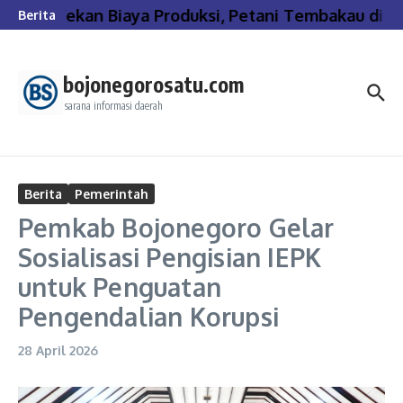
Lewati ke konten
Tekan Biaya Produksi, Petani Tembakau di B
Berita
bojonegorosatu.com
sarana informasi daerah
Berita
Pemerintah
Pemkab Bojonegoro Gelar
Sosialisasi Pengisian IEPK
untuk Penguatan
Pengendalian Korupsi
28 April 2026