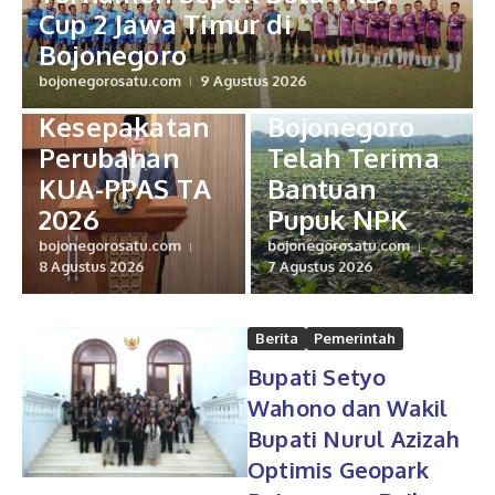
Tekan Biaya
Cup 2 Jawa Timur di
Bupati
Produksi,
Bojonegoro
Bojonegoro
Petani
bojonegorosatu.com
9 Agustus 2026
Teken Nota
Tembakau di
Kesepakatan
Bojonegoro
Perubahan
Telah Terima
KUA-PPAS TA
Bantuan
2026
Pupuk NPK
bojonegorosatu.com
bojonegorosatu.com
8 Agustus 2026
7 Agustus 2026
Berita
Pemerintah
Bupati Setyo
Wahono dan Wakil
Bupati Nurul Azizah
Optimis Geopark