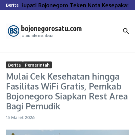
Lewati ke konten
Bupati Bojonegoro Teken Nota Kesepakatan
Berita
bojonegorosatu.com
sarana informasi daerah
Berita
Pemerintah
Mulai Cek Kesehatan hingga
Fasilitas WiFi Gratis, Pemkab
Bojonegoro Siapkan Rest Area
Bagi Pemudik
15 Maret 2026