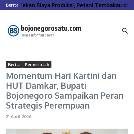
Lewati ke konten
Tekan Biaya Produksi, Petani Tembakau di B
Berita
bojonegorosatu.com
sarana informasi daerah
Berita
Pemerintah
Momentum Hari Kartini dan
HUT Damkar, Bupati
Bojonegoro Sampaikan Peran
Strategis Perempuan
21 April 2026