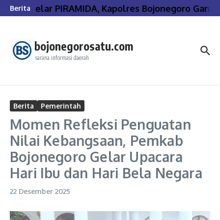
Lewati ke konten
Gelar PIRAMIDA, Kapolres Bojonegoro Gande
Berita
bojonegorosatu.com
sarana informasi daerah
Berita
Pemerintah
Momen Refleksi Penguatan
Nilai Kebangsaan, Pemkab
Bojonegoro Gelar Upacara
Hari Ibu dan Hari Bela Negara
22 Desember 2025