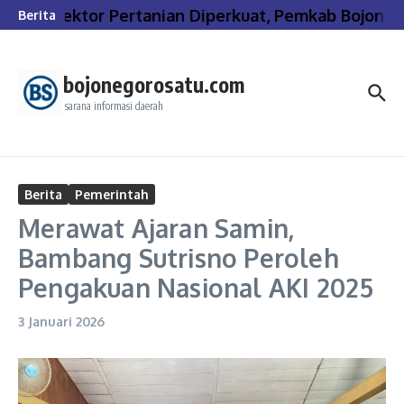
Lewati ke konten
Sektor Pertanian Diperkuat, Pemkab Bojoneg
Berita
bojonegorosatu.com
sarana informasi daerah
Berita
Pemerintah
Merawat Ajaran Samin,
Bambang Sutrisno Peroleh
Pengakuan Nasional AKI 2025
3 Januari 2026