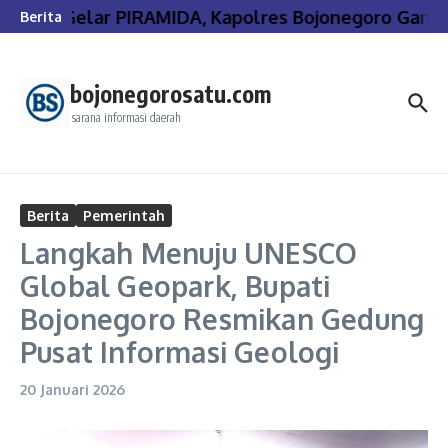
Lewati ke konten
Gelar PIRAMIDA, Kapolres Bojonegoro Gande
Berita
bojonegorosatu.com
sarana informasi daerah
Berita
Pemerintah
Langkah Menuju UNESCO
Global Geopark, Bupati
Bojonegoro Resmikan Gedung
Pusat Informasi Geologi
20 Januari 2026