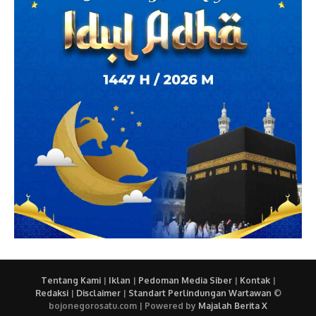
Tentang Kami
|
Iklan
|
Pedoman Media Siber
|
Kontak
|
Redaksi
|
Disclaimer
|
Standart Perlindungan Wartawan
©
bojonegorosatu.com | Powered by
Majalah Berita X