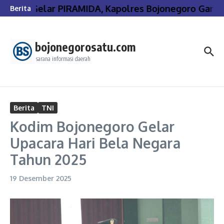
Lewati ke konten
Gelar PIRAMIDA, Kapolres Bojonegoro Gande
Berita
bojonegorosatu.com
sarana informasi daerah
Berita
TNI
Kodim Bojonegoro Gelar
Upacara Hari Bela Negara
Tahun 2025
19 Desember 2025