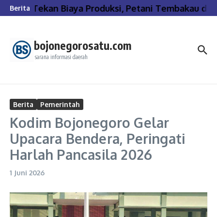
Lewati ke konten
Tekan Biaya Produksi, Petani Tembakau di B
Berita
bojonegorosatu.com
sarana informasi daerah
Berita
Pemerintah
Kodim Bojonegoro Gelar
Upacara Bendera, Peringati
Harlah Pancasila 2026
1 Juni 2026