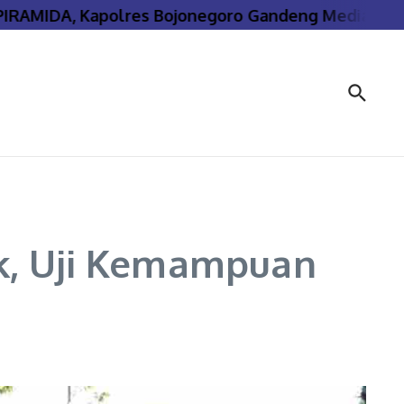
IDA, Kapolres Bojonegoro Gandeng Media Jaga Ka
k, Uji Kemampuan