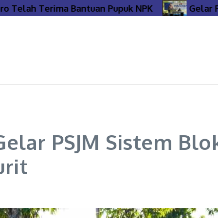
elah Terima Bantuan Pupuk NPK
Gelar PIRAM
elar PSJM Sistem Blo
rit