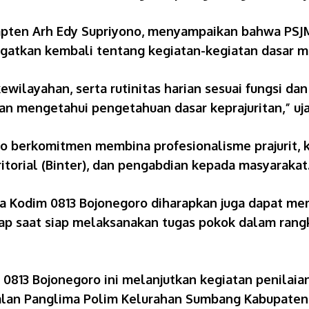
Kapten Arh Edy Supriyono, menyampaikan bahwa PSJ
atkan kembali tentang kegiatan-kegiatan dasar mili
ilayahan, serta rutinitas harian sesuai fungsi da
an mengetahui pengetahuan dasar keprajuritan,” uja
o berkomitmen membina profesionalisme prajurit, 
orial (Binter), dan pengabdian kepada masyarakat
nsa Kodim 0813 Bojonegoro diharapkan juga dapat m
tiap saat siap melaksanakan tugas pokok dalam ra
 0813 Bojonegoro ini melanjutkan kegiatan penilaia
alan Panglima Polim Kelurahan Sumbang Kabupaten