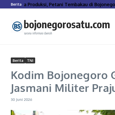
Lewati ke konten
 Biaya Produksi, Petani Tembakau di Bojonegoro T
Berita
bojonegorosatu.com
sarana informasi daerah
Berita
TNI
Kodim Bojonegoro G
Jasmani Militer Praju
30 Juni 2026