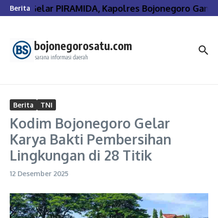
Lewati ke konten
Gelar PIRAMIDA, Kapolres Bojonegoro Gande
Berita
bojonegorosatu.com
sarana informasi daerah
Berita
TNI
Kodim Bojonegoro Gelar
Karya Bakti Pembersihan
Lingkungan di 28 Titik
12 Desember 2025