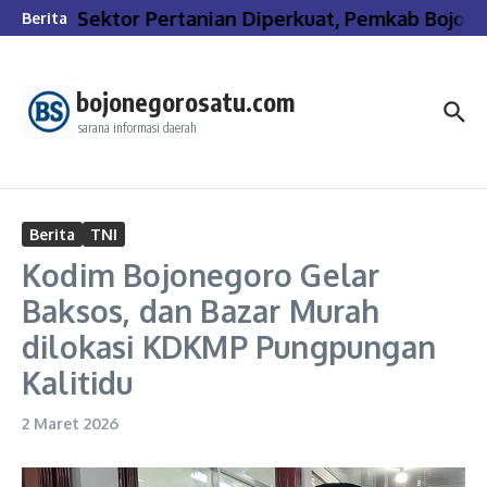
Lewati ke konten
Sektor Pertanian Diperkuat, Pemkab Bojone
Berita
bojonegorosatu.com
sarana informasi daerah
Berita
TNI
Kodim Bojonegoro Gelar
Baksos, dan Bazar Murah
dilokasi KDKMP Pungpungan
Kalitidu
2 Maret 2026