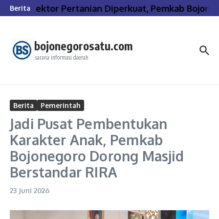
Lewati ke konten
Sektor Pertanian Diperkuat, Pemkab Bojoneg
Berita
bojonegorosatu.com
sarana informasi daerah
Berita
Pemerintah
Jadi Pusat Pembentukan
Karakter Anak, Pemkab
Bojonegoro Dorong Masjid
Berstandar RIRA
23 Juni 2026