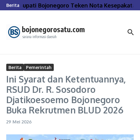
Lewati ke konten
Bupati Bojonegoro Teken Nota Kesepakatan 
Berita
bojonegorosatu.com
sarana informasi daerah
Berita
Pemerintah
Ini Syarat dan Ketentuannya,
RSUD Dr. R. Sosodoro
Djatikoesoemo Bojonegoro
Buka Rekrutmen BLUD 2026
29 Mei 2026